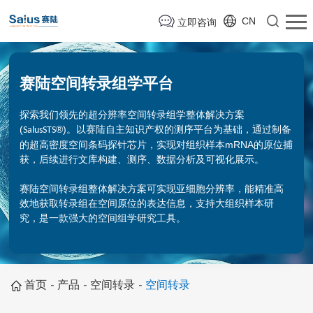
CN
立即咨询
赛陆空间转录组学平台
探索我们领先的超分辨率空间转录组学整体解决方案
(
®)。以赛陆自主知识产权的测序平台为基础，通过制备
SalusSTS
的超高密度空间条码探针芯片，实现对组织样本mRNA的原位捕
获
，
后续进行文库构建、测序、数据分析及可视化展示。
赛陆空间转录组整体解决方案可实现亚细胞分辨率，能精准高
效地获取转录组在空间原位的表达信息，支持大组织样本研
究，是一款强大的空间组学研究工具。
首页
-
产品
-
空间转录
-
空间转录